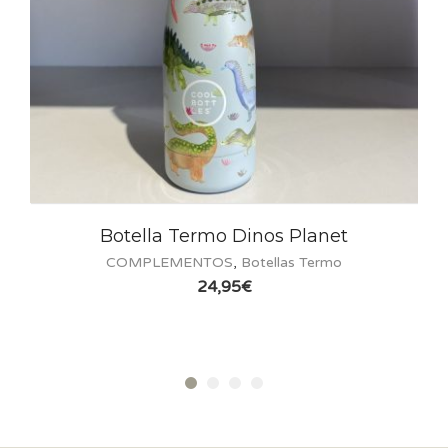
la Termo Dinos Planet
Botella Te
LEMENTOS
,
Botellas Termo
COMPLEM
24,95
€