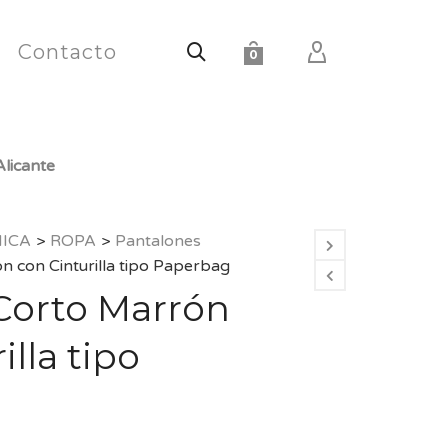
Contacto
0
licante
HICA
>
ROPA
>
Pantalones
 con Cinturilla tipo Paperbag
Corto Marrón
illa tipo