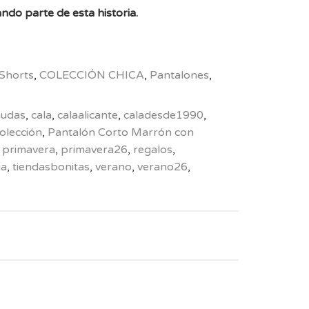
ndo parte de esta historia.
Shorts
,
COLECCIÓN CHICA
,
Pantalones
,
udas
,
cala
,
calaalicante
,
caladesde1990
,
olección
,
Pantalón Corto Marrón con
,
primavera
,
primavera26
,
regalos
,
ia
,
tiendasbonitas
,
verano
,
verano26
,