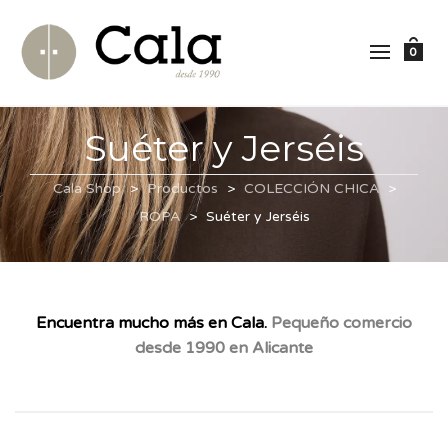
0
Suéter y Jerséis
Cala Shop
>
Productos
>
COLECCIÓN CHICA
>
ROPA
>
Suéter y Jerséis
Encuentra mucho más en Cala.
Pequeño comercio
desde 1990 en Alicante