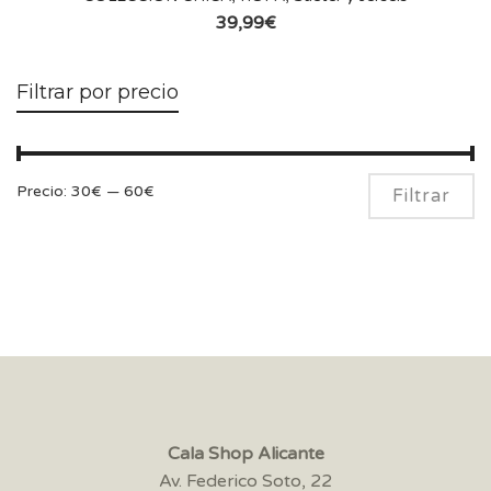
39,99
€
Filtrar por precio
Pr
Pr
Precio:
30€
—
60€
Filtrar
m
m
Cala Shop Alicante
Av. Federico Soto, 22