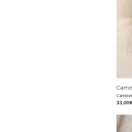
Camis
Camise
33,00