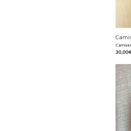
Camis
Camise
30,00