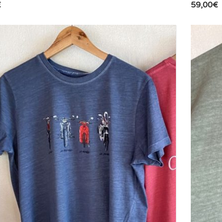
€
59,00
€