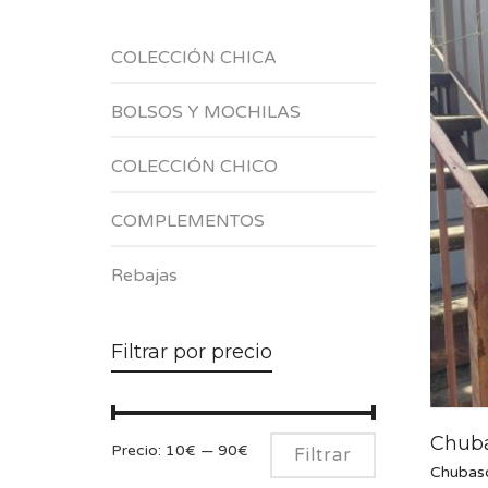
COLECCIÓN CHICA
BOLSOS Y MOCHILAS
COLECCIÓN CHICO
COMPLEMENTOS
Rebajas
Filtrar por precio
Chuba
Precio
Precio
Precio:
10€
—
90€
Filtrar
Chubas
mínimo
máximo