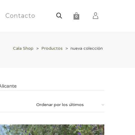
Contacto
0
Cala Shop
>
Productos
>
nueva colección
licante