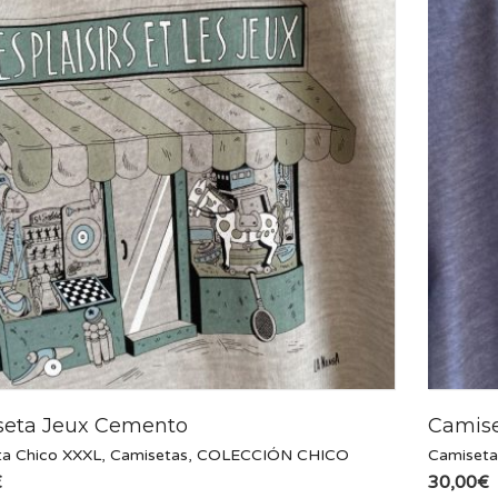
eta Jeux Cemento
Camise
a Chico XXXL
,
Camisetas
,
COLECCIÓN CHICO
Camiseta
€
30,00
€