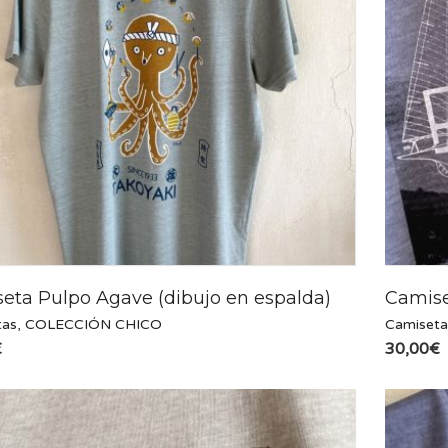
eta Pulpo Agave (dibujo en espalda)
Camise
tas
,
COLECCIÓN CHICO
Camiseta
€
30,00
€