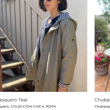
squero Teal
Chuba
quero
,
COLECCIÓN CHICA
,
ROPA
Chubasq