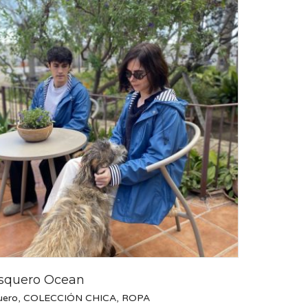
squero Ocean
uero
,
COLECCIÓN CHICA
,
ROPA