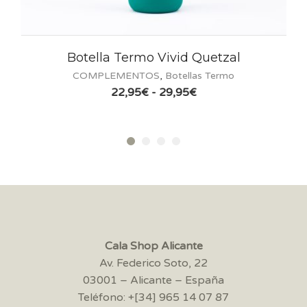
Botella Termo Vivid Quetzal
Bo
COMPLEMENTOS
,
Botellas Termo
C
Rango
22,95
€
-
29,95
€
de
precios:
desde
22,95€
hasta
29,95€
Cala Shop Alicante
Av. Federico Soto, 22
03001 – Alicante – España
Teléfono: +[34] 965 14 07 87