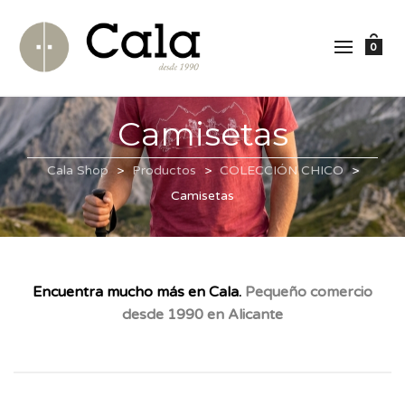
0
Camisetas
Cala Shop
>
Productos
>
COLECCIÓN CHICO
>
Camisetas
Encuentra mucho más en Cala.
Pequeño comercio
desde 1990 en Alicante